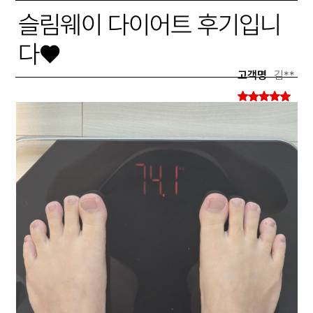
슬림웨이 다이어트 후기입니
다♥
고객명
김**