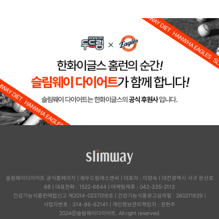
슬림웨이다이어트 공식홈페이지
|
㈜두드림에스엔씨
|
대표자 : 이양숙
|
대전광역시 서구 둔산로
68
|
대표전화 : 1522-6644
|
마케팅제휴 : 042-335-2113
건강기능식품판매업신고 제2014-0237016호
|
건강기능식품광고심의필 : 260211629
|
사업자번호 : 314-86-62141
|
개인정보관리책임자 : 권현주
2024ⓒ슬림웨이다이어트. All right reserved.