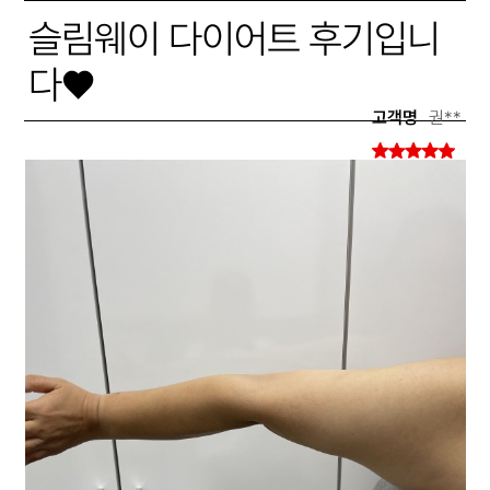
슬림웨이 다이어트 후기입니
다♥
고객명
권**